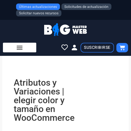
Ir
Últimas actualizaciones
Solicitudes de actualización
al
Solicitar nuevos recursos
contenido
Cart
SUSCRIBIRSE
Atributos y
Variaciones |
elegir color y
tamaño en
WooCommerce