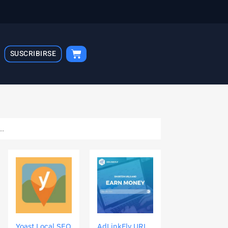
Cart
SUSCRIBIRSE
Yoast Local SEO
AdLinkFly URL