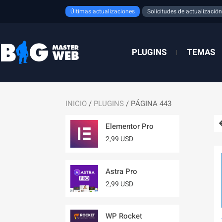
Ir
Últimas actualizaciones
Solicitudes de actualización
al
contenido
PLUGINS
TEMAS
INICIO
/
PLUGINS
/ PÁGINA 443
Elementor Pro
2,99 USD
Astra Pro
2,99 USD
WP Rocket