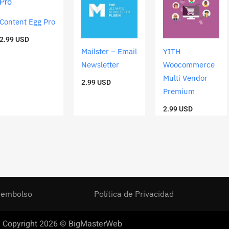
Content Egg Pro
2.99
USD
Mailster – Email
YITH
Newsletter
Woocommerce
Multi Vendor
2.99
USD
Premium
2.99
USD
Reembolso
Política de Privacidad
Copyright 2026 © BigMasterWeb