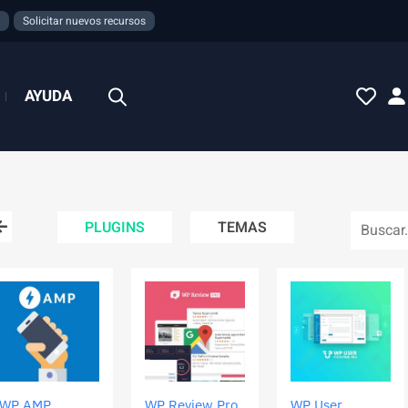
Solicitar nuevos recursos
AYUDA
PLUGINS
TEMAS
WP AMP
WP Review Pro
WP User