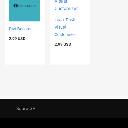
LearnDash
Visual
Divi Booster
Customizer
2.99
USD
2.99
USD
Sobre GPL