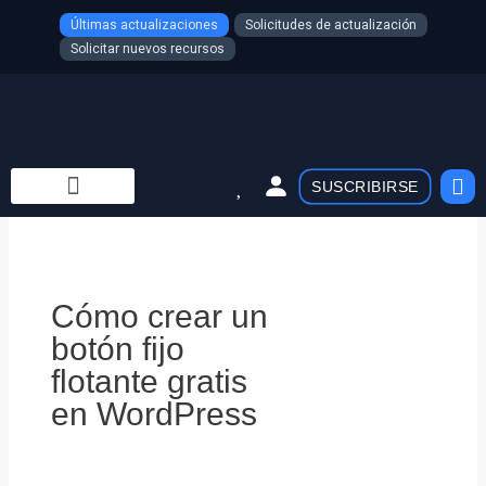
Ir
Últimas actualizaciones
Solicitudes de actualización
al
Solicitar nuevos recursos
contenido
Car
SUSCRIBIRSE
Cómo crear un
botón fijo
flotante gratis
en WordPress