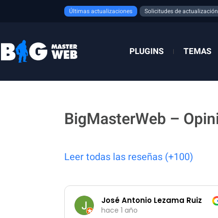
Ir
Últimas actualizaciones
Solicitudes de actualización
al
contenido
PLUGINS
TEMAS
BigMasterWeb – Opin
Leer todas las reseñas (+100)
José Antonio Lezama Ruiz
hace 1 año