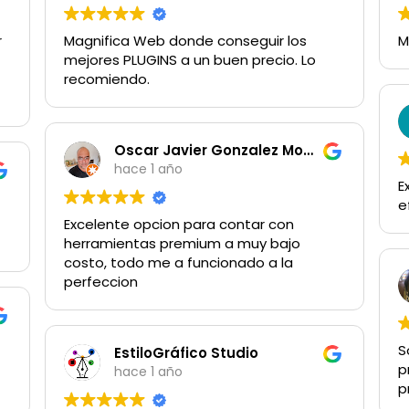
r
Magnifica Web donde conseguir los
M
mejores PLUGINS a un buen precio. Lo
recomiendo.
Oscar Javier Gonzalez Modesto
hace 1 año
E
e
Excelente opcion para contar con
herramientas premium a muy bajo
costo, todo me a funcionado a la
perfeccion
S
EstiloGráfico Studio
p
hace 1 año
p