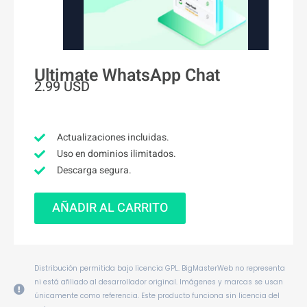
Ultimate WhatsApp Chat
2.99
USD
Actualizaciones incluidas.
Uso en dominios ilimitados.
Descarga segura.
Ultimate
WhatsApp
AÑADIR AL CARRITO
Chat
cantidad
Distribución permitida bajo licencia GPL. BigMasterWeb no representa
ni está afiliado al desarrollador original. Imágenes y marcas se usan
únicamente como referencia. Este producto funciona sin licencia del