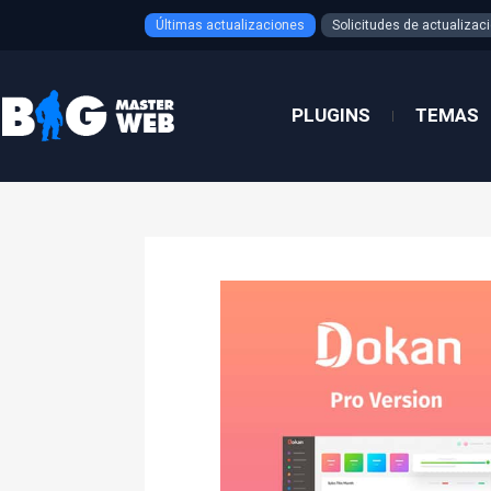
Ir
Últimas actualizaciones
Solicitudes de actualizac
al
contenido
PLUGINS
TEMAS