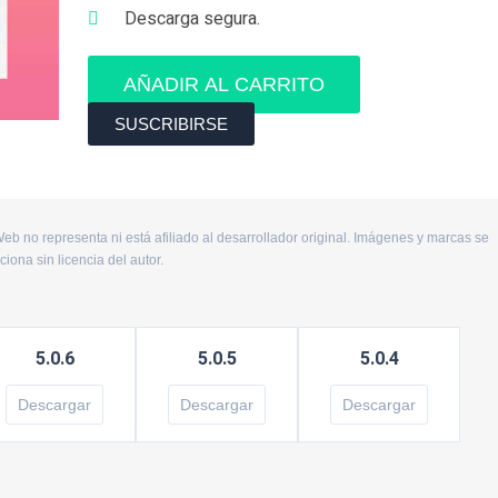
Descarga segura.
Dokan
Pro
AÑADIR AL CARRITO
Marketplace
SUSCRIBIRSE
cantidad
eb no representa ni está afiliado al desarrollador original. Imágenes y marcas se
ona sin licencia del autor.
5.0.6
5.0.5
5.0.4
Descargar
Descargar
Descargar